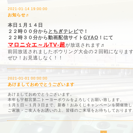
2021-01-14 19:00:00
お知らせ♬
本日１月１４日
２２時００分から
とちぎテレビ
で！
２２時３０分から動画配信サイト
GYAO
！にて
マロニ☆エ～ルTV‐超
が放送されます♬
前回放送されましたボウリング大会の２回戦になりま
ぜひ！お見逃しなく！！
2021-01-01 00:00:00
あけましておめでとうございます
あけましておめでとうございます。
本年も宇都宮第二トーヨーボウルをよろしくお願い致します。
１月１日～１月３日まで、新春！おみくじキャンペーンを開催致し
ご家族・ご友人をお誘いの上、皆様のご来場をお待ちしております