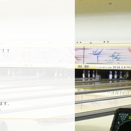
す！！
ます。
。