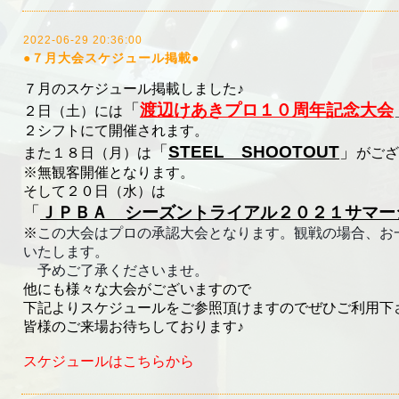
2022-06-29 20:36:00
●７月大会スケジュール掲載●
７月のスケジュール掲載しました♪
「
渡辺けあきプロ１０周年記念大会
２日（土）には
２シフトにて開催されます。
「
STEEL SHOOTOUT
」
また１８日（月）は
がござ
※無観客開催となります。
そして２０日（水）は
「
ＪＰＢＡ シーズントライアル２０２１サマー
※
この大会はプロの承認大会となります。
観戦の場合、お
いたします。
予めご了承くださいませ。
♀️
他にも様々な大会がございますので
下記よりスケジュールをご参照頂けますのでぜひご利用下
皆様のご来場お待ちしております♪
スケジュールはこちらから