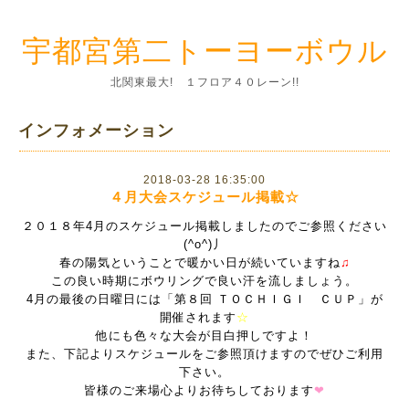
宇都宮第二トーヨーボウル
北関東最大! １フロア４０レーン!!
インフォメーション
2018-03-28 16:35:00
４月大会スケジュール掲載☆
２０１８年4月のスケジュール掲載しましたのでご参照ください
(^o^)丿
春の陽気ということで暖かい日が続いていますね
♫
この良い時期にボウリングで良い汗を流しましょう。
4月の最後の日曜日には「第８回 ＴＯＣＨＩＧＩ ＣＵＰ」が
開催されます
☆
他にも色々な大会が目白押しですよ！
また、下記よりスケジュールをご参照頂けますのでぜひご利用
下さい。
皆様のご来場心よりお待ちしております
❤