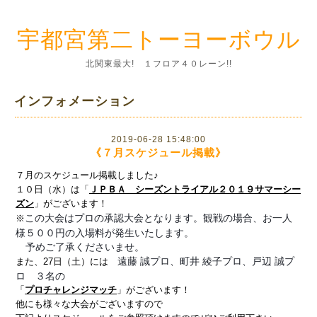
宇都宮第二トーヨーボウル
北関東最大! １フロア４０レーン!!
インフォメーション
2019-06-28 15:48:00
《７月スケジュール掲載》
７月のスケジュール掲載しました♪
１０日（水）は「
ＪＰＢＡ シーズントライアル２０１９サマーシー
ズン
」がございます！
この大会はプロの承認大会となります。
観戦の場合、お一人
※
様５００円の入場料が発生いたします。
予めご了承くださいませ。
♀️
遠藤 誠プロ、町井 綾子プロ、戸辺 誠プ
また、27日（土）には
ロ ３名の
「
プロチャレンジマッチ
」がございます！
他にも様々な大会がございますので