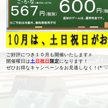
ご好評につき１０月も開催いたします♬
開催曜日は
土
日祝日
限定
になります！
ぜひお得なキャンペーンをお見逃しなく！(*´▽