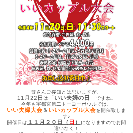
皆さんご存知とは思いますが、
11月22日
「
いい夫婦の日
」
は
ですね。
今年も宇都宮第二トーヨーボウルでは、
いい夫婦大会
＆
いいカップル大会
を開催致しま
す♪
１１月２０日（
日
）
開催日は
になりますのでお間
違いなく！